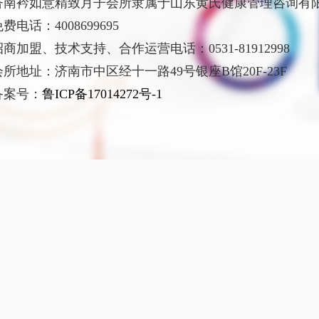
济南衿如意精致月子会所隶属于山东黄氏健康管理咨询有
费电话：4008699695
招商加盟、技术支持、合作运营电话：0531-81912998
会所地址：济南市中区经十一路49号银座B馆20F-23F
备案号：
鲁ICP备17014272号-1