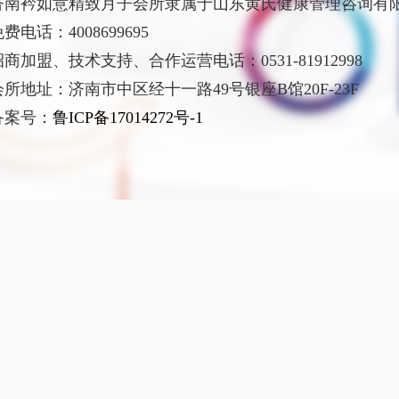
济南衿如意精致月子会所隶属于山东黄氏健康管理咨询有
费电话：4008699695
招商加盟、技术支持、合作运营电话：0531-81912998
会所地址：济南市中区经十一路49号银座B馆20F-23F
备案号：
鲁ICP备17014272号-1