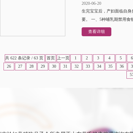
2020-06-20
生完宝宝后，产妇面临自身
要。 一、5种哺乳期禁用食
查看详细
共 622 条记录 / 63 页
首页
上一页
1
2
3
4
5
6
26
27
28
29
30
31
32
33
34
35
36
3
5